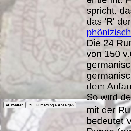
spricht, d
das 'R' de
phönizisc
Die 24 Ru
von 150 v.
germanisc
germanisc
dem Anfan
So wird de
mit der R
bedeutet V