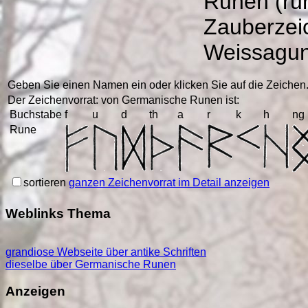
Runen (ru
Zauberzeic
Weissagun
Geben Sie einen Namen ein oder klicken Sie auf die Zeichen
Der Zeichenvorrat: von Germanische Runen ist:
Buchstabe
f
u
d
th
a
r
k
h
ng
Rune
sortieren
ganzen Zeichenvorrat im Detail anzeigen
Weblinks Thema
grandiose Webseite über antike Schriften
dieselbe über Germanische Runen
Anzeigen