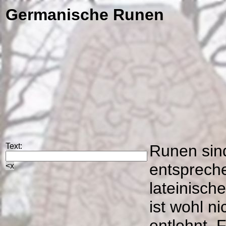
Germanische Runen
Text:
Runen sind
entspreche
<x
lateinisc
ist wohl n
entlehnt. 